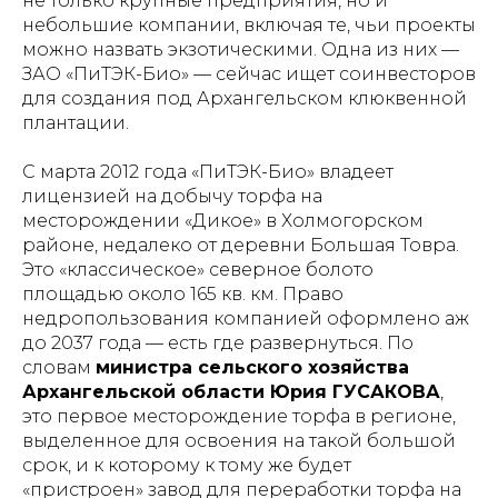
не только крупные предприятия, но и
небольшие компании, включая те, чьи проекты
можно назвать экзотическими. Одна из них —
ЗАО «ПиТЭК-Био» — сейчас ищет соинвесторов
для создания под Архангельском клюквенной
плантации.
С марта 2012 года «ПиТЭК-Био» владеет
лицензией на добычу торфа на
месторождении «Дикое» в Холмогорском
районе, недалеко от деревни Большая Товра.
Это «классическое» северное болото
площадью около 165 кв. км. Право
недропользования компанией оформлено аж
до 2037 года — есть где развернуться. По
словам
министра сельского хозяйства
Архангельской области Юрия ГУСАКОВА
,
это первое месторождение торфа в регионе,
выделенное для освоения на такой большой
срок, и к которому к тому же будет
«пристроен» завод для переработки торфа на