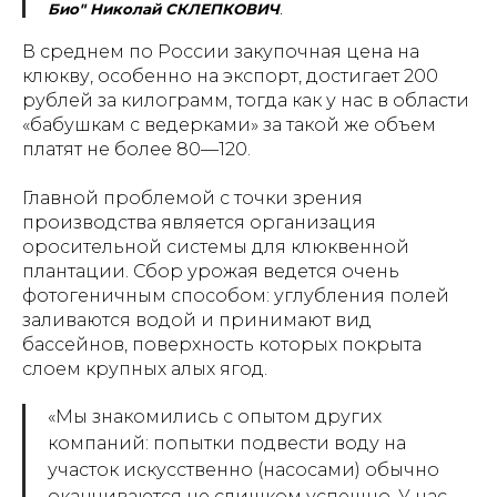
Био" Николай СКЛЕПКОВИЧ
.
В среднем по России закупочная цена на
клюкву, особенно на экспорт, достигает 200
рублей за килограмм, тогда как у нас в области
«бабушкам с ведерками» за такой же объем
платят не более 80—120.
Главной проблемой с точки зрения
производства является организация
оросительной системы для клюквенной
плантации. Сбор урожая ведется очень
фотогеничным способом: углубления полей
заливаются водой и принимают вид
бассейнов, поверхность которых покрыта
слоем крупных алых ягод.
«Мы знакомились с опытом других
компаний: попытки подвести воду на
участок искусственно (насосами) обычно
оканчиваются не слишком успешно. У нас