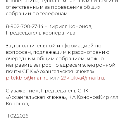
кооператива, к уполномоченным лицам или
ответственным за проведение общих
собраний по телефонам:
8-902-700-27-14 – Кирилл Кононов,
Председатель кооператива
За дополнительной информацией по
вопросам, подлежащим к рассмотрению
очередным общим собранием, можно
направить запрос по адресам электронной
почты СПК «Архангельская клюква»
pitekbio@mail.ru
или
29klukva@mail.ru
.
С уважением, Председатель СПК
«Архангельская клюква», К.А.КононовКирилл
Кононов,
11.02.2026г